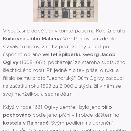
V současné době sídlí v tomto paláci na Kobližné ulici
Knihovna Jiřího Mahena
. Ve středověku zde ale
stávaly tři domy, z nichž první zděný koupil po
úspěšné obraně
velitel Špilberku Georg Jacob
Ogilvy
(1605-1661), pocházející ze starého skotského
šlechtického rodu. Při jedné z bitev přišel o ruku a
říkalo se mu proto "Jednoruký." Dům Ogilvy zakoupil
na začátku roku 1653 za 2 000 zlatých, žil v něm se
svojí manželkou a sedmi dětmi.
Když v roce 1661 Ogilvy zemřel, bylo jeho
tělo
pochováno
podle jeho přání v hrobce klášterního
kostela v Rajhradě
. Svým podílem na ubránění
města zůstává neprávem ve stínu svého nadřízeného,