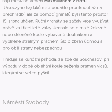
hájili měšťané vedení
Maxmilianem z Hofu
.
Rákoczyho hajdukům se podařilo proniknout až na
předhradbí, ale za pomocí granátů byl i tento prostor
15. srpna uhájen. Ruční granáty se začaly více využívat
právě za třicetileté války. Jednalo se o malé železné
nebo skleněné koule vybavené doutnákem a
vyplněné střelným prachem. Šlo o zbraň účinnou a
pro obě strany nebezpečnou.
Traduje se kuriózní příhoda, že zde de Souchesovi při
výpadu v době obléhání koule sežehla pramen vlasů,
kterými se velice pyšnil.
Náměstí Svobody