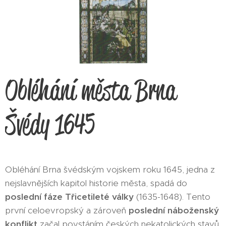
Obléhání města Brna
Švédy 1645
Obléhání Brna švédským vojskem roku 1645, jedna z
nejslavnějších kapitol historie města, spadá do
poslední fáze Třicetileté války
(1635-1648). Tento
první celoevropský a zároveň
poslední náboženský
konflikt
začal povstáním českých nekatolických stavů