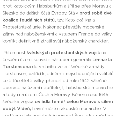
proti katolickým Habsburkům a šířil se přes Moravu a
Slezsko do dalších částí Evropy. Stály
proti sobě dvě
koalice feudálních států,
tzv. Katolická liga a
Protestantská unie. Nakonec převážily mocenské
zájmy nad náboženskými a vstupem Francie do války
konflikt definitivně ztratil svůj náboženský charakter.
Přítomnost
švédských protestantských vojsk
na
českém území souvisí s nástupem generála
Lennarta
Torstensona
do vrchního velení švédské armády.
Torstenson, patřící k jedněm z nejschopnějších velitelů
celé třicetileté války, přenesl od roku 1642 válečné
operace na území nepřítele, tj. habsburské monarchie
a tedy i na území Čech a Moravy. Během roku 1645
švédská vojska
ovládla téměř celou Moravu s cílem
dobýt Vídeň,
hlavní město rakouské monarchie. V
cestě jim stála nedobytná pevnost Špilberk s městem