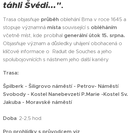
táhli Švédi..."
.
Trasa objasňuje
průběh
oblehání Brna v roce 1645 a
stopuje významná
místa
související s
obléháním
včetně míst, kde probíhal
generální útok 15. srpna.
Objasňuje význam a důsledky uhájení obohacená o
klíčové informace o Raduit de Souches a jeho
spolubojovnících s nástinem jeho další kariéry.
Trasa:
Špilberk -
Šiligrovo náměstí - Petrov- Náměstí
Svobody - Kostel Nanebevzetí P.Marie -Kostel Sv.
Jakuba - Moravské náměstí
Doba
: 2-2,5 hod.
Pro prohlídky s průvodcem viz