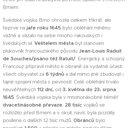
Brnem.
Švédská vojska Brno ohrozila celkem třikrát, ale
teprve na
jaře roku 1645
bylo obléhání míněno
vážně a vázalo na sebe mnoho rakouských i
švédských sil.
Velitelem města
byl stanoven
plukovník francouzského původu
Jean-Louis Raduit
de Souches/psáno též Ratuit/
. Energický a schopný
Francouz připravil město k obraně za vydatné účasti
všech obyvatel za
6 týdnů
a dal mimo jiné zbudovat i
tajné spojení města s pevností. Celé obléhání trvalo
neuvěřitelných
112 dní,
od
3. května do 23. srpna
1645
. Švédská vojska byla v mnohonásobné téměř
dvacetinásobné převaze
,
28 tisíc
vojáků se
rozložilo před Brnem a v okolí, navíc byla později
posílena o dalších 12 tisíc mužů.
Obránců
bylo