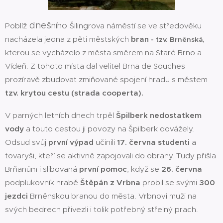
dneš
ního
Poblíž
Šilingrova náměstí se ve středověku
nacházela jedna z pěti městských
bran -
tzv. Brněnská,
kterou se vycházelo z města směrem na Staré Brno a
Vídeň. Z tohoto místa dal velitel Brna de Souches
prozíravě zbudovat zmiňované spojení hradu s městem
tzv. krytou cestu (strada cooperta).
V parných letních dnech trpěl
Špilberk nedostatkem
vody
a touto cestou ji povozy na Špilberk dovážely.
Odsud svůj
první výpad
učinili
17. června studenti
a
tovaryši, kteří se aktivně zapojovali do obrany. Tudy přišla
Brňanům i slibovaná
první pomoc
, když se
26. června
podplukovník hrabě
Štěpán z Vrbna
probil se svými
300
jezdci
Brněnskou branou do města. Vrbnovi muži na
svých bedrech přivezli i tolik potřebný střelný prach.