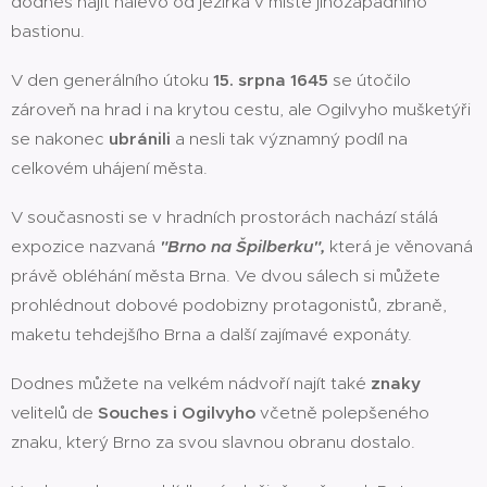
dodnes najít nalevo od jezírka v místě jihozápadního
bastionu.
V den generálního útoku
15. srpna 1645
se útočilo
zároveň na hrad i na krytou cestu, ale Ogilvyho mušketýři
se nakonec
ubránili
a nesli tak významný podíl na
celkovém uhájení města.
V současnosti se v hradních prostorách nachází stálá
expozice nazvaná
"Brno na Špilberku",
která je věnovaná
právě obléhání města Brna. Ve dvou sálech si můžete
prohlédnout dobové podobizny protagonistů, zbraně,
maketu tehdejšího Brna a další zajímavé exponáty.
Dodnes můžete na velkém nádvoří najít také
znaky
velitelů de
Souches i Ogilvyho
včetně polepšeného
znaku, který Brno za svou slavnou obranu dostalo.