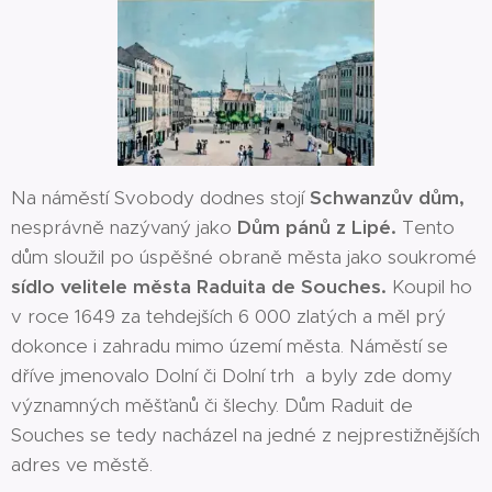
Na náměstí Svobody dodnes stojí
Schwanzův dům,
nesprávně nazývaný jako
Dům pánů z Lipé.
Tento
dům sloužil po úspěšné obraně města jako soukromé
sídlo velitele města Raduita de Souches.
Koupil ho
v roce 1649 za tehdejších 6 000 zlatých a měl prý
dokonce i zahradu mimo území města. Náměstí se
dříve jmenovalo Dolní či Dolní trh a byly zde domy
významných měšťanů či šlechy. Dům Raduit de
Souches se tedy nacházel na jedné z nejprestižnějších
adres ve městě.