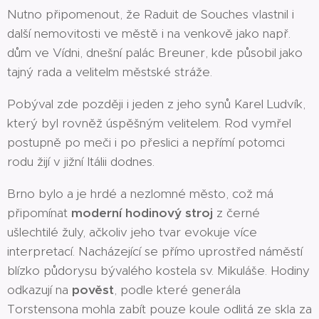
Nutno připomenout, že Raduit de Souches vlastnil i
další nemovitosti ve městě i na venkově jako např.
dům ve Vídni, dnešní palác Breuner, kde působil jako
tajný rada a velitelm městské stráže.
Pobýval zde později i jeden z jeho synů Karel Ludvík,
který byl rovněž úspěšným velitelem. Rod vymřel
postupně po meči i po přeslici a nepřímí potomci
rodu žijí v jižní Itálii dodnes.
Brno bylo a je hrdé a nezlomné město, což má
připomínat
moderní hodinový stroj
z černé
ušlechtilé žuly, ačkoliv jeho tvar evokuje více
interpretací. Nacházející se přímo uprostřed náměstí
blízko půdorysu bývalého kostela sv. Mikuláše. Hodiny
odkazují na
pověst
, podle které generála
Torstensona mohla zabít pouze koule odlitá ze skla za