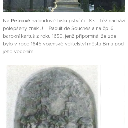
Na
Petrově
na budově biskupství čp. 8 se též nachází
polepšený znak J.L. Raduit de Souches a na čp. 6
barokní kartuš z roku 1650, jenž připomíná, že zde
bylo v roce 1645 vojenské velitelství města Brna pod
jeho vedením.