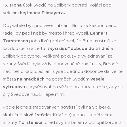
15. srpna
útok Švédů na Špilberk odvrátili vojáci pod
.
velením
hejtmana Pilmayera
Obyvatelé byli připraveni ubránit Brno za každou cenu,
raději by padli než by město i hrad vydali.
Lennart
Torstenson
pohrdlivě prohlašoval, že Brno musí mít za
každou cenu a že tu
"myší díru"
dobude do tří dnů
a
Špilberk do týdne. Veškeré pokusy o vyjednávání ze
strany Švédů byly vždy jednoznačně zamítnuty, Brňané
nechtěli o kapitulaci ani slyšet. Jednou dokonce dal velitel
města
na hradbách
na posměch Švédům
vesele
vytrubovat,
vyvěšovat na věžích prapory a terče, aby se
prý Švédové naučili lépe mířit.
Podle jedné z tradovaných
pověstí
byli na Špilberku
skutečně
skvělí střelci
. Když prý jednou seděl velmi
mrzutý
Torstenson
před svým stanem a uchopil korbel s