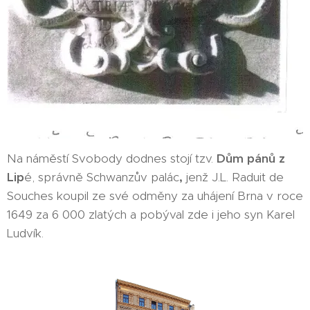
Na náměstí Svobody dodnes stojí tzv.
Dům pánů z
Lip
é, správně Schwanzův palác
,
jenž J.L. Raduit de
Souches koupil ze své odměny za uhájení Brna v roce
1649 za 6 000 zlatých a pobýval zde i jeho syn Karel
Ludvík.