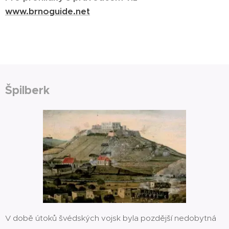
www.brnoguide.net
Špilberk
V době útoků švédských vojsk byla pozdější nedobytná