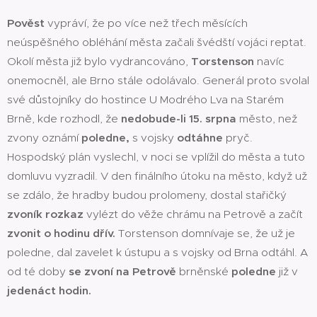
Pověst
vypráví, že po více než třech měsících
neúspěšného obléhání města začali švédští vojáci reptat.
Okolí města již bylo vydrancováno,
Torstenson
navíc
onemocněl, ale Brno stále odolávalo. Generál proto svolal
své důstojníky do hostince U Modrého Lva na Starém
Brně, kde rozhodl, že
nedobude-li 15. srpna
město, než
zvony oznámí
poledne,
s vojsky
odtáhne
pryč.
Hospodský plán vyslechl, v noci se vplížil do města a tuto
domluvu vyzradil. V den finálního útoku na město, když už
se zdálo, že hradby budou prolomeny, dostal stařičký
zvoník rozkaz
vylézt do věže chrámu na Petrově a začít
zvonit o hodinu dřív.
Torstenson domnívaje se, že už je
poledne, dal zavelet k ústupu a s vojsky od Brna odtáhl. A
od té doby
se zvoní na Petrově
brněnské
poledne
již v
jedenáct hodin.