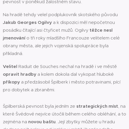
pevnost v poněkud žalostném stavu.
Na hradě tehdy velel podplukovník skotského původu
Jakub Georges Ogilvy
a k dispozici měl nepočetnou
posádku čítající asi čtyřicet mužů. Ogilvy
těžce nesl
jmenování
o tři roky mladšího Francouze velitelem celé
obrany města, ale jejich vojenská spolupráce byla
příkladná.
Velitel
Raduit de Souches nechal na hradě i ve městě
opravit hradby
a kolem dokola dal vykopat hluboké
příkopy
a předzásobil Špilberk i město potravinami, pící
pro dobytek a zbraněmi.
Špilberská pevnost byla jedním ze
strategických míst
, na
které Švédové nejvíce útočili během celého obléhání, a to
zejména na
novou baštu
. Její zbytky můžete u hradu