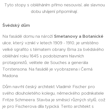
Tyto stopy s obléháním přímo nesouvisí, ale slavnou
dobu uhájení připomínají..
Švédský dům
Na fasádě domu na nároží
Smetanovy a Botanické
ulice, který vznikl v letech 1909 - 1910, je umístěno
velké sgrafito s tématem obrany Brna za švédského
obléhání roku 1645 s podobiznami hlavních
protagonistů, velitele de Souches a generála
Torstensona. Na fasádě je vyobrazena i Černá
Madona.
Dům navrhl český architekt Vladimír Fischer pro
svého dlouholetého kolegu, německého podnikatele
Fritze Schmeera. Stavba je směsicí různých stylů, což
je pro Fischerova díla typická. Tento architekt s