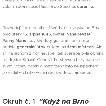
necelých
1 500
a přesto se město pod skvělým
velením Jean-Louis Raduita de Souches
ubránilo.
Rozhodující pro odtáhnutí švédského vojska od Brna
bylo úterý
15. srpna 1645
, svátek
Nanebevzetí
Panny Marie,
kdy švédský generál Torstenson
podnikl
generální útok
celkem na
šesti místech.
Ale
ani na jednom z nich neuspěl, tak sveřepá byla obrana
tehdejších Brňanů. Generál Torstenson brzy nato se
svými vojsky odtáhl a rozmrzen tímto neúspěchem
se vzdal vrchního velení nad švédskou armádou.
"
Když na Brno
Okruh č. 1