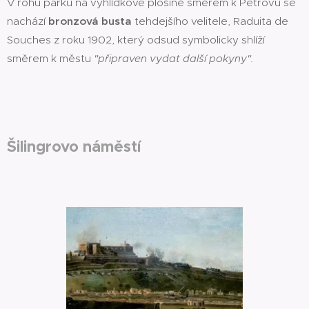
V rohu parku na vyhlídkové plošině směrem k Petrovu se
nachází
bronzová busta
tehdejšího velitele, Raduita de
Souches z roku 1902, který odsud symbolicky shlíží
směrem k městu
"připraven vydat další pokyny".
Šilingrovo náměstí