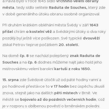
a Pavla bylo v roce 1645 sídlo
vrchního velení obrany
města
, tedy sídlo velitele
Raduita de Souches,
který zde
v době generálního útoku obranu osobně organizoval.
Při druhém krátkém obléhání města Švédy v září
1643
přišel
chrám
o kostelní věž
a švédskými útoky o dva roky
později byl ještě více poškozen. Své typické
dvouvěží
získal Petrov teprve počátkem
20. století.
Na domě
čp. 8
se nachází polepšený
znak Raduita de
Souches
a na
čp. 6
dodnes můžeme najít jako hold jeho
mistrovskému velení barokní
kartuši z roku 1650.
15. srpna
zde Švédové útočili už od páté hodiny ranní a
po hodinové přestávce to
v 17 hodin
bez úspěchu zkusili
znova, stejně jako na dalších
pěti místech
v Brně. Ve
městě se
bojovalo až do pozdních večerních hodin
, což
je v rozporu s oblíbenou pověstí o brněnském poledni.