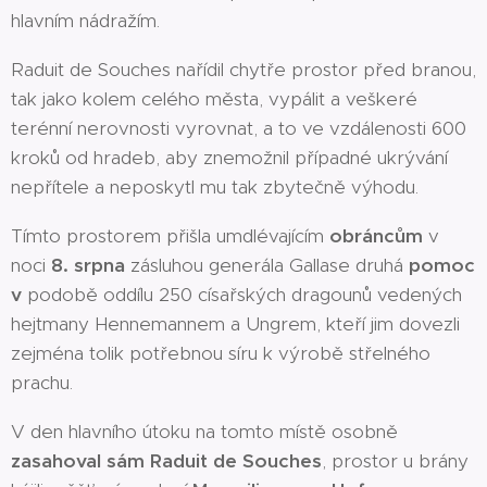
hlavním nádražím.
Raduit de Souches nařídil chytře prostor před branou,
tak jako kolem celého města, vypálit a veškeré
terénní nerovnosti vyrovnat, a to ve vzdálenosti 600
kroků od hradeb, aby znemožnil případné ukrývání
nepřítele a neposkytl mu tak zbytečně výhodu.
Tímto prostorem přišla umdlévajícím
obráncům
v
noci
8. srpna
zásluhou generála Gallase druhá
pomoc
v
podobě oddílu 250 císařských dragounů vedených
hejtmany Hennemannem a Ungrem, kteří jim dovezli
zejména tolik potřebnou síru k výrobě střelného
prachu.
V den hlavního útoku na tomto místě osobně
zasahoval sám Raduit de Souches
, prostor u brány