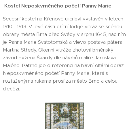
Kostel Neposkvrněného početí Panny Marie
Secesní kostel na Křenové ulici byl vystavěn v letech
1910 - 1913. V levé části příční lodi je vitráž se scénou
obrany města Brna před Švédy v srpnu 1645, nad ním
je Panna Marie Svatotomská a vlevo postava pátera
Martina Středy. Okenní vitráže zhotovil brněnský
závod Evžena Škardy dle návrhů malíře Jaroslava
Malého. Patrně jde o referenci na hlavní oltářní obraz
Neposkvrněného početí Panny Marie, která s
roztaženýma rukama prosí za město Brno a celou
diecézi.