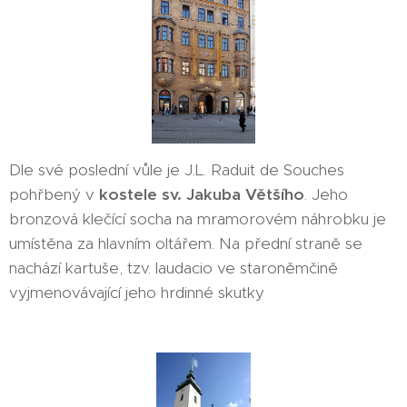
Dle své poslední vůle je J.L. Raduit de Souches
pohřbený v
kostele sv. Jakuba Většího
. Jeho
bronzová klečící socha na mramorovém náhrobku je
umístěna za hlavním oltářem. Na přední straně se
nachází kartuše, tzv. laudacio ve staroněmčině
vyjmenovávající jeho hrdinné skutky