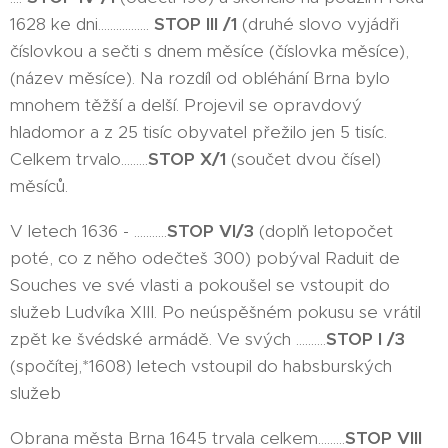
1628 ke dni.................
STOP III /1
(druhé slovo vyjádři
číslovkou a sečti s dnem měsíce (číslovka měsíce),
(název měsíce). Na rozdíl od obléhání Brna bylo
mnohem těžší a delší. Projevil se opravdový
hladomor a z 25 tisíc obyvatel přežilo jen 5 tisíc.
Celkem trvalo.........
STOP X/1
(součet dvou čísel)
měsíců.
V letech 1636 - ...........
STOP VI/3
(doplň letopočet
poté, co z něho odečteš 300) pobýval Raduit de
Souches ve své vlasti a pokoušel se vstoupit do
služeb Ludvíka XIII. Po neúspěšném pokusu se vrátil
zpět ke švédské armádě. Ve svých ..........
STOP I /3
(spočítej,*1608) letech vstoupil do habsburských
služeb
Obrana města Brna 1645 trvala celkem.........
STOP VIII