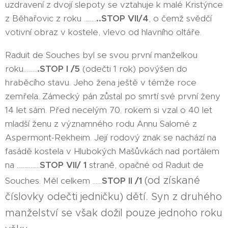
uzdravení z dvojí slepoty se vztahuje k malé Kristýnce
z Běhařovic z roku ........
..STOP VII/4
, o čemž svědčí
votivní obraz v kostele, vlevo od hlavního oltáře.
Raduit de Souches byl se svou první manželkou
roku.........
.STOP I /5
(odečti 1 rok) povýšen do
hraběcího stavu. Jeho žena ještě v témže roce
zemřela. Zámecký pán zůstal po smrtí své první ženy
14 let sám. Před necelým 70. rokem si vzal o 40 let
mladší ženu z významného rodu Annu Salomé z
Aspermont-Rekheim. Její rodový znak se nachází na
fasádě kostela v Hlubokých Mašůvkách nad portálem
na ...............
STOP VII/ 1
straně, opačné od Raduit de
(od získané
Souches. Měl celkem ......
STOP II /1
číslovky odečti jedničku) dětí. Syn z druhého
manželství se však dožil pouze jednoho roku