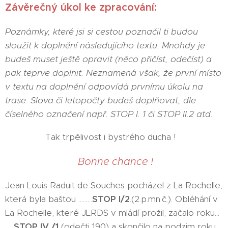
Závěrečný úkol ke zpracování:
Poznámky, které jsi si cestou poznačil ti budou
sloužit k doplnění následujícího textu. Mnohdy je
budeš muset ještě opravit (něco přičíst, odečíst) a
pak teprve doplnit. Neznamená však, že první místo
v textu na doplnění odpovídá prvnímu úkolu na
trase. Slova či letopočty budeš doplňovat, dle
číselného označení např. STOP I. 1 či STOP II.2 atd.
Tak trpělivost i bystrého ducha !
Bonne chance !
Jean Louis Raduit de Souches pocházel z La Rochelle,
která byla baštou .........
STOP I/2
.(2.p.mn.č.). Obléhání v
La Rochelle, které JLRDS v mládí prožil, začalo roku...
....
STOP IV /1
(odečti 190) a skončilo na podzim roku