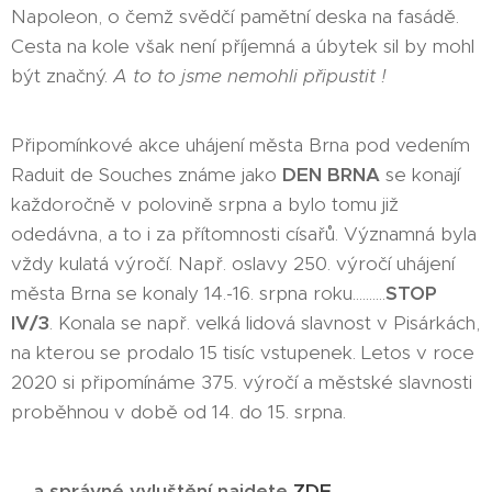
Napoleon, o čemž svědčí pamětní deska na fasádě.
Cesta na kole však není příjemná a úbytek sil by mohl
být značný.
A to to jsme nemohli připustit !
Připomínkové akce uhájení města Brna pod vedením
Raduit de Souches známe jako
DEN BRNA
se konají
každoročně v polovině srpna a bylo tomu již
odedávna, a to i za přítomnosti císařů. Významná byla
vždy kulatá výročí. Např. oslavy 250. výročí uhájení
města Brna se konaly 14.-16. srpna roku..........
STOP
IV/3
. Konala se např. velká lidová slavnost v Pisárkách,
na kterou se prodalo 15 tisíc vstupenek. Letos v roce
2020 si připomínáme 375. výročí a městské slavnosti
proběhnou v době od 14. do 15. srpna.
... a správné vyluštění najdete
ZDE