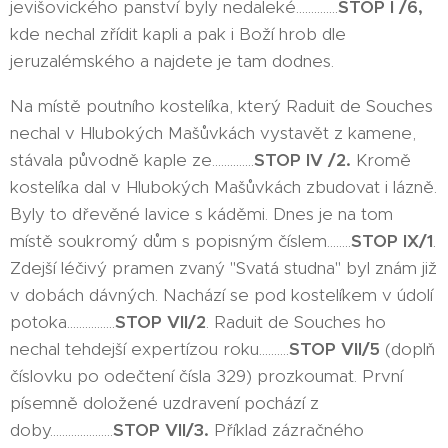
jevišovického panství byly nedaleké..............
STOP I /6,
kde nechal zřídit kapli a pak i Boží hrob dle
jeruzalémského a najdete je tam dodnes.
Na místě poutního kostelíka, který Raduit de Souches
nechal v Hlubokých Mašůvkách vystavět z kamene,
stávala původně kaple ze..............
STOP IV /2.
Kromě
kostelíka dal v Hlubokých Mašůvkách zbudovat i lázně.
Byly to dřevěné lavice s káděmi. Dnes je na tom
místě soukromý dům s popisným číslem........
STOP IX/1
.
Zdejší léčivý pramen zvaný "Svatá studna" byl znám již
v dobách dávných. Nachází se pod kostelíkem v údolí
potoka................
STOP VII/2
. Raduit de Souches ho
nechal tehdejší expertízou roku..........
STOP VII/5
(doplň
číslovku po odečtení čísla 329) prozkoumat. První
písemně doložené uzdravení pochází z
doby.....................
STOP VII/3.
Příklad zázračného