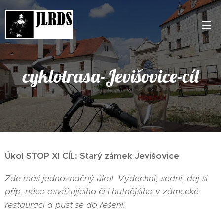
cyklotrasa-Jevišovice-cíl
Úkol STOP XI
CÍL: Starý zámek Jevišovice
Zde máš jednoznačný úkol. Vydechni, sedni, dej si
příp. něco osvěžujícího či i hutnějšího v zámecké
restauraci a pusť se do řešení.