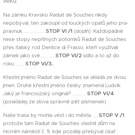
věku.
Na zámku Kravsko Raduit de Souches nikdy
nepobýval, ten zakoupil od louckých opatů jeho pra-
pravnuk..........................
STOP VI /1
(doplň). Každopádně
nese stopy nepřímých potomků Raduit de Souches
přes italský rod Dentice di Frasso, kteří využívali
zámek jako své.................
STOP VI/2
sídlo a to až do
roku...........
STOP VI/3.
Křestní jméno Raduit de Souches se skládá ze dvou
jmen. Druhé křestní jméno česky znamená Ludvík.
Jaký je francouzský originál? ................
STOP VI/4
(poskládej ze slova správně pět písmenek)
Naše trasa by mohla vést i do města.........
STOP V /1
,
protože tam Raduit de Souches vlastnil dům na
Horním náměstí č. 9, kde později přebýval císař