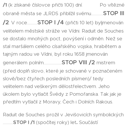
/1
(k získané číslovce přičti 100) dní. Po vítězné
STOP III
obraně města se JLRDS přiblížil svému..............
/2
STOP I /4
. V roce............
(přičti 10 let) byljmenován
velitelem městské stráže ve Vídni. Raduit de Souches
se dostalo mnohých poct, povýšení i odměn. Než se
stal maršálem celého císařského vojska, hrabětem a
tajným radou ve Vídni, byl roku 1658 jmenován
STOP VIII /2
generálem polním.....................
mistrem
(před doplň slovo, které je schované v poznačeném
slově/bez čtyřech posledních písmen)/ tedy
velitelem nad veškerým dělostřelectvem. Jeho
úkolem bylo vytlačit Švédy z Pomořanska. Tak jak je
předtím vytlačil z Moravy, Čech i Dolních Rakous.
Raduit de Souches prožil v Jevišovicích symbolických
............
STOP I /1
(spočítej roky) let
.
Součástí